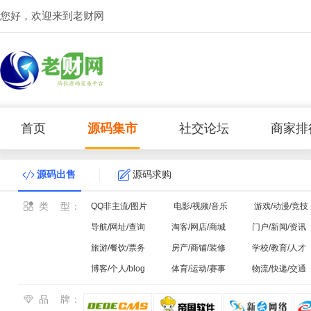
您好，欢迎来到老财网
首页
源码集市
社交论坛
商家排
源码出售
源码求购
类型
：
QQ非主流/图片
电影/视频/音乐
游戏/动漫/竞技
导航/网址/查询
淘客/网店/商城
门户/新闻/资讯
旅游/餐饮/票务
房产/商铺/装修
学校/教育/人才
博客/个人/blog
体育/运动/赛事
物流/快递/交通
品牌
：