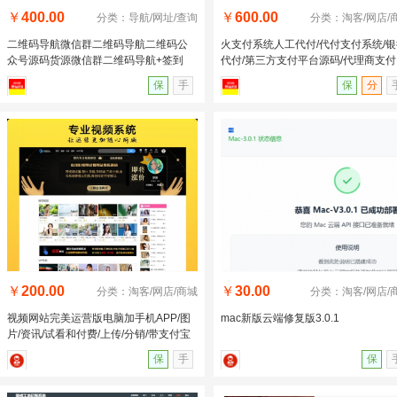
￥
400.00
￥
600.00
分类：导航/网址/查询
分类：淘客/网店/
二维码导航微信群二维码导航二维码公
火支付系统人工代付/代付支付系统/银
众号源码货源微信群二维码导航+签到
代付/第三方支付平台源码/代理商支付
+手机版
保
手
保
分
￥
200.00
￥
30.00
分类：淘客/网店/商城
分类：淘客/网店/
视频网站完美运营版电脑加手机APP/图
mac新版云端修复版3.0.1
片/资讯/试看和付费/上传/分销/带支付宝
微信充值
保
手
保