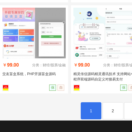
￥
99.00
￥
99.00
分类：财经/股票/金融
分类：财经/股票/
交友盲盒系统，PHP开源盲盒源码
精灵传信源码精灵通讯技术 支持网站
程序双端源码自定义对接易支付
保
自
保
1
2