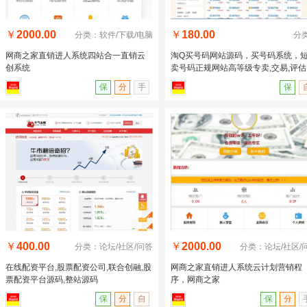
￥
2000.00
￥
180.00
分类：软件/下载/电脑
分
网商之家直销进人系统四站合一直销云
淘Q买号码网站源码，买号码系统，
创系统
卖号码正规网站高等级专卖,交易,评估
站源码程序
保
分
手
保
￥
400.00
￥
2000.00
分类：论坛/社区/问答
分类：论坛/社区/
在线配资平台,股票配资公司,联合创融,股
网商之家直销进人系统云计划营销程
票配资平台源码,整站源码
序，网商之家
保
分
自
保
分